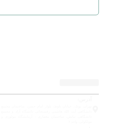
آدرس:
تهران، پونك، خيابان بلوط، بلوار امام حسن، ساختمان مجتمع
دانشگاهی آیت الله هاشمی رفسنجانی دانشگاه آزاد و مجتمع
دانشگاهی نيایش، ساختمان معماری - آزمایشگاه بيولوژی و
مولكولی، واحد ۲