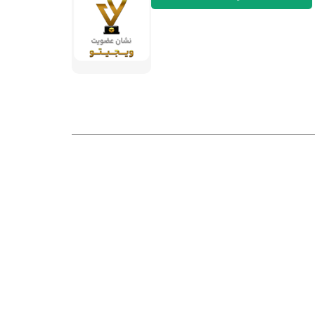
نی :
وبیفا