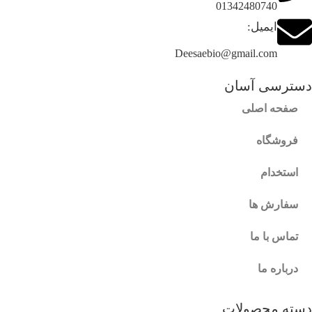
01342480740
ایمیل:
Deesaebio@gmail.com
دسترسی آسان
صفحه اصلی
فروشگاه
استخدام
سفارش ها
تماس با ما
درباره ما
دسته محصولات