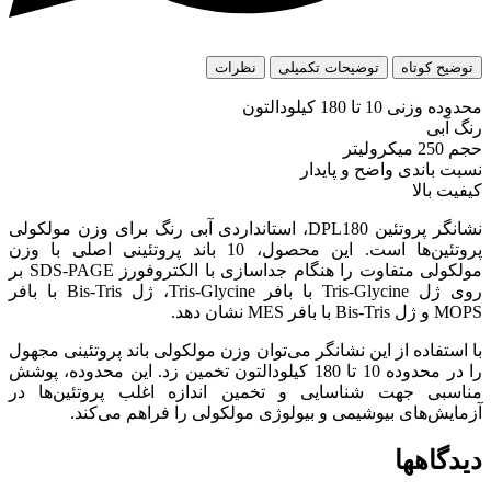
توضیح کوتاه
توضیحات تکمیلی
نظرات
محدوده وزنی 10 تا 180 کیلودالتون
رنگ آبی
حجم 250 میکرولیتر
نسبت باندی واضح و پایدار
کیفیت بالا
نشانگر پروتئین DPL180، استانداردی آبی رنگ برای وزن مولکولی
پروتئین‌ها است. این محصول، 10 باند پروتئینی اصلی با وزن
مولکولی متفاوت را هنگام جداسازی با الکتروفورز SDS-PAGE بر
روی ژل Tris-Glycine با بافر Tris-Glycine، ژل Bis-Tris با بافر
MOPS و ژل Bis-Tris با بافر MES نشان دهد.
با استفاده از این نشانگر می‌توان وزن مولکولی باند پروتئینی مجهول
را در محدوده 10 تا 180 کیلودالتون تخمین زد. این محدوده، پوشش
مناسبی جهت شناسایی و تخمین اندازه اغلب پروتئین‌ها در
آزمایش‌های بیوشیمی و بیولوژی مولکولی را فراهم می‌کند.
دیدگاهها